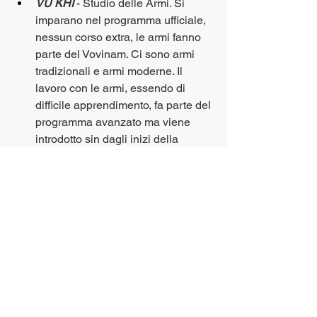
VU KHI
 - Studio delle Armi. Si 
imparano nel programma ufficiale, 
nessun corso extra, le armi fanno 
parte del Vovinam. Ci sono armi 
tradizionali e armi moderne. Il 
lavoro con le armi, essendo di 
difficile apprendimento, fa parte del 
programma avanzato ma viene 
introdotto sin dagli inizi della 
pratica almeno per quanto riguarda 
alcune tipi di armi tipo bastone e 
spada.
LAN LON
 - Tecniche di caduta. 
Molto importanti nel Vovinam in 
quanto un ampia parte del 
programma prevede che 
l'avversario vada a terra, come 
delle forbici, lotta e altro. Si impara 
a cadere, rotolare così da poter 