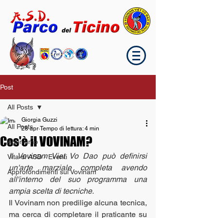
Post
All Posts
Giorgia Guzzi
All Posts
28 apr
Tempo di lettura: 4 min
Cos'è il VOVINAM?
Agonismo
Il Vovinam Viet Vo Dao può definirsi 
Vita di ASD - Eventi
un'arte marziale completa avendo 
Approfondimenti sul Vovinam
all'interno del suo programma una 
ampia scelta di tecniche.
Il Vovinam non predilige alcuna tecnica, 
ma cerca di completare il praticante su 