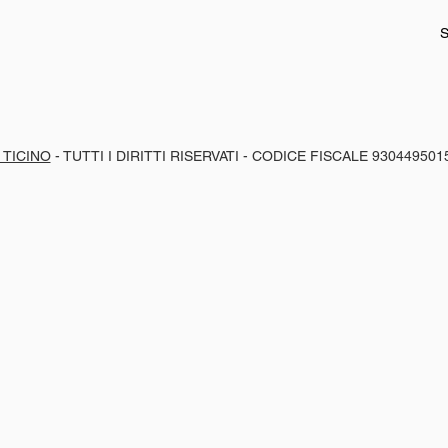
S
 TICINO
- TUTTI I DIRITTI RISERVATI - CODICE FISCALE 930449501