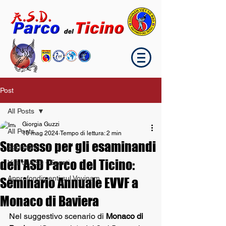
Post
All Posts
Giorgia Guzzi
All Posts
10 mag 2024
Tempo di lettura: 2 min
Successo per gli esaminandi
Agonismo
dell'ASD Parco del Ticino:
Vita di ASD - Eventi
Approfondimenti sul Vovinam
Seminario Annuale EVVF a
Monaco di Baviera
Nel suggestivo scenario di 
Monaco di 